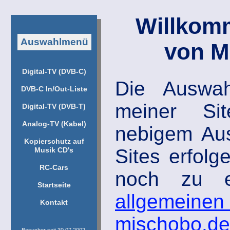
Willkom
Auswahlmenü
von M
Digital-TV (DVB-C)
Die Auswah
DVB-C In/Out-Liste
meiner Si
Digital-TV (DVB-T)
Analog-TV (Kabel)
nebigem Aus
Kopierschutz auf
Sites erfolg
Musik CD's
RC-Cars
noch zu er
Startseite
allgemeinen
Kontakt
mischobo.de
Besucher seit 30.07.2002