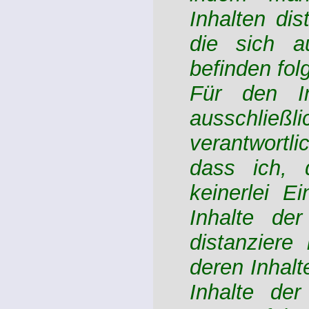
Inhalten dis
die sich a
befinden fol
Für den In
ausschließl
verantwortl
dass ich, 
keinerlei E
Inhalte de
distanziere
deren Inhalt
Inhalte de