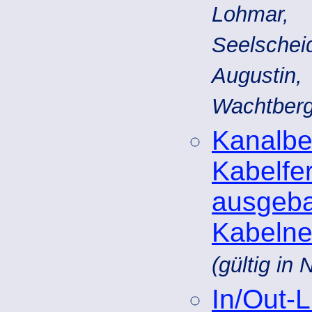
Lohmar,
Seelschei
Augustin,
Wachtberg
Kanal
Kabelf
ausge
Kabelne
(gültig i
In/Out-