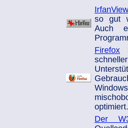
IrfanVie
so gut w
Auch ei
Program
Firefox
k
schnell
Unterstüt
Gebrauc
Windows
mischob
optimiert
Der W3