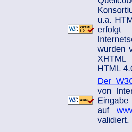
Quellco
Konsorti
u.a. HTM
erfolg
Internets
wurden v
XHTML 1
HTML 4.0
Der W3C
von Inte
Eingabe 
auf
www
validiert.