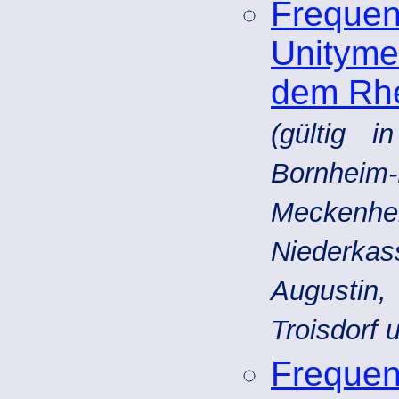
Frequ
Unityme
dem Rhe
(gültig i
Bornhei
Meckenh
Niederka
Augustin
Troisdorf
Frequ