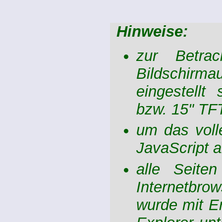
Hinweise:
zur Betrac
Bildschirma
eingestellt
bzw. 15" TFT
um das voll
JavaScript ak
alle Seite
Internetbro
wurde mit Er