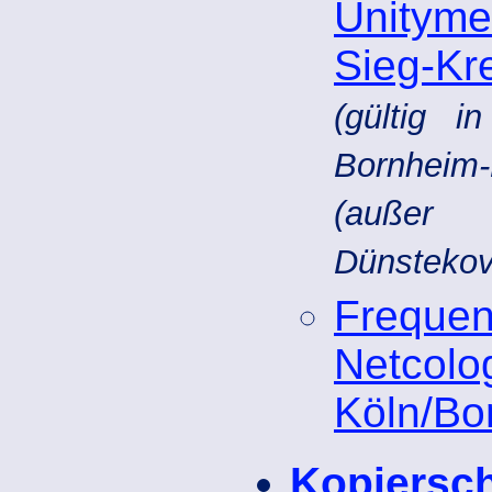
Unityme
Sieg-Kr
(gültig 
Bornheim-
(außer N
Dünstekov
Frequ
Netcol
Köln/Bo
Kopiersch