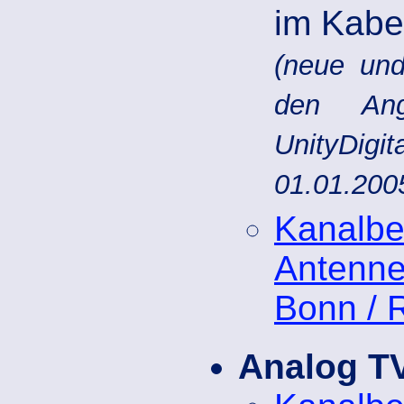
im Kabe
(neue und
den Ang
UnityDig
01.01.200
Kanal
Antenne
Bonn / 
Analog T